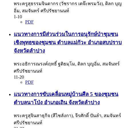
พระครูสุธรรมจินดากร (วัชรากร เตจ๊ะพรมวัง), ดิลก บุญ
อิ่ม, สมจันทร์ ศรีปรัชยานนท์
1-10
PDF
แนวทางการมีส่วนร่วมในการอนุรักษ์ป่าชุมชน
เชิงพุทธของชุมชน ตำบลแม่กัวะ อำเภอสบปราบ
จังหวัดลำปาง
พระอธิการณรงค์ฤทธิ์ ฐติธมฺโม, ดิลก บุญอิ่ม, สมจันทร์
ศรีปรัชยานนท์
11-20
PDF
แนวทางการขับเคลื่อนหมู่บ้านศีล 5 ของชุมชน
ตำบลนาโป่ง อำเภอเถิน จังหวัดลำปาง
พระครูสุจินสาธุกิจ (สีไชลังกา), จีรศักดิ์ ปันลำ, สมจันทร์
ศรีปรัชยานนท์