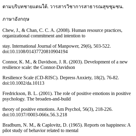
ตามบริบทชายแดนใต้. วารสารวิชาการสาธารณสุขชุมชน.
ภาษาอังกฤษ
Chew, J., & Chan, C. C. A. (2008). Human resource practices,
organizational commitment and intention to
stay. International Journal of Manpower, 29(6), 503-522.
doi:10.1108/01437720810904194
Connor, K. M., & Davidson, J. R. (2003). Development of a new
resilience scale: the Connor-Davidson
Resilience Scale (CD-RISC). Depress Anxiety, 18(2), 76-82.
doi:10.1002/da.10113
Fredrickson, B. L. (2001). The role of positive emotions in positive
psychology. The broaden-and-build
theory of positive emotions. Am Psychol, 56(3), 218-226.
doi:10.1037//0003-066x.56.3.218
Bradburn, N. M., & Caplovitz, D. (1965). Reports on happiness: A
pilot study of behavior related to mental