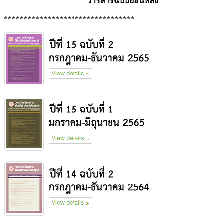
วารสารฉบับย้อนหลัง
*********************************