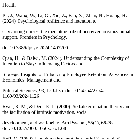
Health.
Pu, J., Wang, W., Li, G., Xie, Z., Fan, X., Zhan, N., Huang, H.
(2024). Psychological resilience and intention to
stay among nurses: the mediating role of perceived organizational
support. Frontiers in Psychology,
doi:10.3389/fpsyg.2024.1407206
Qian, H., & Balwi, M. (2024). Understanding the Complexity of
Intention to Stay: Influencing Factors and
Strategic Insights for Enhancing Employee Retention. Advances in
Economics, Management and
Political Sciences, 93, 129-135. doi:10.54254/2754-
1169/93/20241126
Ryan, R. M., & Deci, E. L. (2000). Self-determination theory and
the facilitation of intrinsic motivation, social
development, and well-being. Am Psychol, 55(1), 68-78.
doi:10.1037//0003-066x.55.1.68
Ryff, C. (1989). Happiness is everything, or is it? Journal of