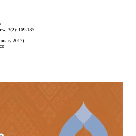
y
ew, 3(2): 169-185.
January 2017)
ice