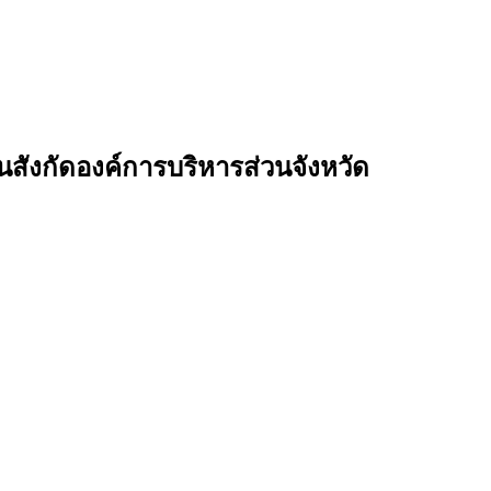
นสังกัดองค์การบริหารส่วนจังหวัด