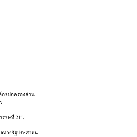
องค์กรปกครองส่วน
าร
รรษที่ 21”.
รวจทางรัฐประศาสน