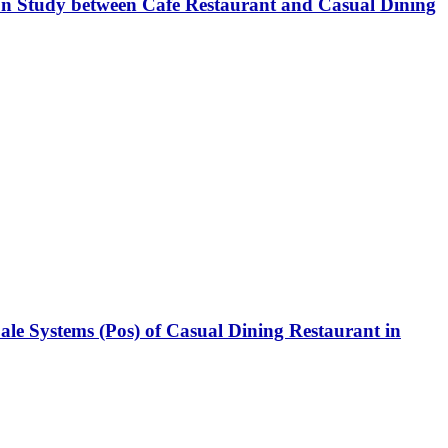
on Study between Café Restaurant and Casual Dining
ale Systems (Pos) of Casual Dining Restaurant in