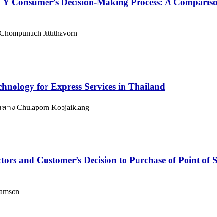
d Y Consumer’s Decision-Making Process: A Comparis
Chompunuch Jittithavorn
echnology for Express Services in Thailand
กลาง Chulaporn Kobjaiklang
ors and Customer’s Decision to Purchase of Point of S
Samson