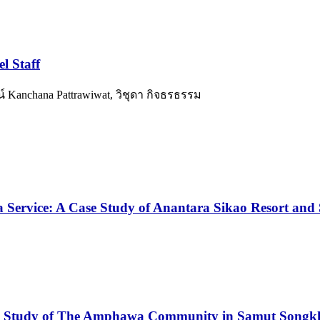
l Staff
์ Kanchana Pattrawiwat, วิชุดา กิจธรธรรม
a Service: A Case Study of Anantara Sikao Resort and
se Study of The Amphawa Community in Samut Songk