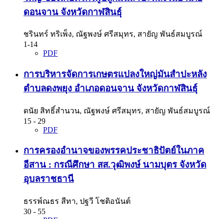
ดอนจาน จังหวัดกาฬสินธุ์
ชรินทร์ ทริเพ็ง, ณัฐพงษ์ ศรีสมุทร, สายัญ พันธ์สมบูรณ์
1-14
PDF
การบริหารจัดการเกษตรแปลงใหญ่มันสำปะหลัง
ตำบลดงพยุง อำเภอดอนจาน จังหวัดกาฬสินธุ์
ดนัย สิทธิ์สำนวน, ณัฐพงษ์ ศรีสมุทร, สายัญ พันธ์สมบูรณ์
15 - 29
PDF
การครองอำนาจของพรรคประชาธิปัตย์ในภาค
อีสาน : กรณีศึกษา สส.วุฒิพงษ์ นามบุตร จังหวัด
อุบลราชธานี
ธรรพ์ณธร สีทา, ปฐวี โชติอนันต์
30 - 55