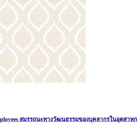
y Employees สมรรถนะทางวัฒนธรรมของบุคลากรในอุตสาห