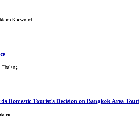
kkarn Kaewnuch
ce
 Thalang
s Domestic Tourist’s Decision on Bangkok Area Tour
olanan