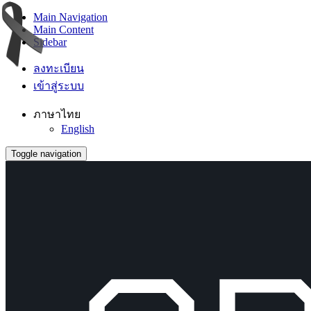
Main Navigation
Main Content
Sidebar
ลงทะเบียน
เข้าสู่ระบบ
ภาษาไทย
English
Toggle navigation