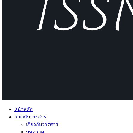
หน้าหลัก
เกี่ยวกับวารสาร
เกี่ยวกับวารสาร
บทความ