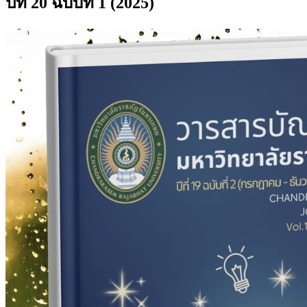
ปีที่ 20 ฉบับที่ 1 (2025)