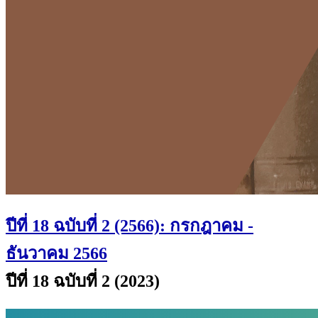
ปีที่ 18 ฉบับที่ 2 (2566): กรกฎาคม -
ธันวาคม 2566
ปีที่ 18 ฉบับที่ 2 (2023)