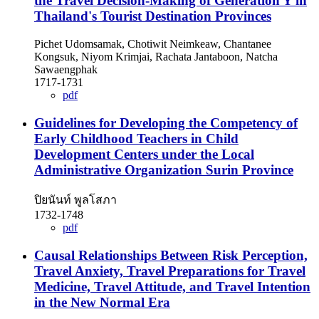
the Travel Decision-Making of Generation Y in
Thailand's Tourist Destination Provinces
Pichet Udomsamak, Chotiwit Neimkeaw, Chantanee
Kongsuk, Niyom Krimjai, Rachata Jantaboon, Natcha
Sawaengphak
1717-1731
pdf
Guidelines for Developing the Competency of
Early Childhood Teachers in Child
Development Centers under the Local
Administrative Organization Surin Province
ปิยนันท์ พูลโสภา
1732-1748
pdf
Causal Relationships Between Risk Perception,
Travel Anxiety, Travel Preparations for Travel
Medicine, Travel Attitude, and Travel Intention
in the New Normal Era