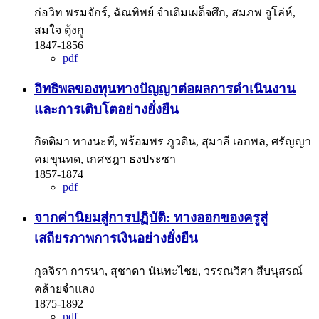
ก่อวิท พรมจักร์, ฉัณทิพย์ จำเดิมเผด็จศึก, สมภพ จูโล่ห์,
สมใจ ตุ้งกู
1847-1856
pdf
อิทธิพลของทุนทางปัญญาต่อผลการดำเนินงาน
และการเติบโตอย่างยั่งยืน
กิตติมา ทางนะที, พร้อมพร ภูวดิน, สุมาลี เอกพล, ศรัญญา
คมขุนทด, เกศชฎา ธงประชา
1857-1874
pdf
จากค่านิยมสู่การปฏิบัติ: ทางออกของครูสู่
เสถียรภาพการเงินอย่างยั่งยืน
กุลจิรา การนา, สุชาดา นันทะไชย, วรรณวิศา สืบนุสรณ์
คล้ายจำแลง
1875-1892
pdf