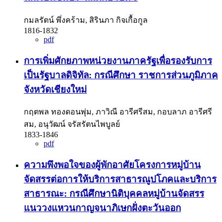
กมลรัตน์ พึ่งคร้าม, สิรินภา กิจเกื้อกูล
1816-1832
pdf
การเพิ่มศักยภาพหน่วยงานภาครัฐเพื่อรองรับการ
เป็นรัฐบาลดิจิทัล: กรณีศึกษา ราชการส่วนภูมิภาค
จังหวัดเชียงใหม่
กฤตพล ทองดอนพุ่ม, ภาวิณี อารีศรีสม, กอบลาภ อารีศรี
สม, อนุวัฒน์ จรัสรัตนไพบูลย์
1833-1846
pdf
ความพึงพอใจของผู้พักอาศัยโครงการหมู่บ้าน
จัดสรรต่อการให้บริการสาธารณูปโภคและบริการ
สาธารณะ: กรณีศึกษานิติบุคคลหมู่บ้านจัดสรร
แนววงแหวนกาญจนาภิเษกฝั่งตะวันออก