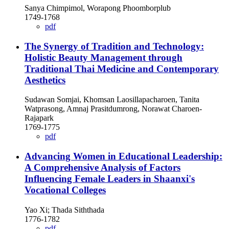
Sanya Chimpimol, Worapong Phoomborplub
1749-1768
pdf
The Synergy of Tradition and Technology:
Holistic Beauty Management through
Traditional Thai Medicine and Contemporary
Aesthetics
Sudawan Somjai, Khomsan Laosillapacharoen, Tanita
Watprasong, Amnaj Prasitdumrong, Norawat Charoen-
Rajapark
1769-1775
pdf
Advancing Women in Educational Leadership:
A Comprehensive Analysis of Factors
Influencing Female Leaders in Shaanxi's
Vocational Colleges
Yao Xi; Thada Siththada
1776-1782
pdf