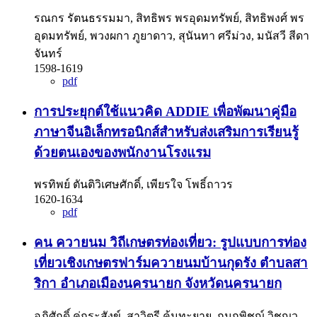
รณกร รัตนธรรมมา, สิทธิพร พรอุดมทรัพย์, สิทธิพงศ์ พร
อุดมทรัพย์, พวงผกา ภูยาดาว, สุนันทา ศรีม่วง, มนัสวี สีดา
จันทร์
1598-1619
pdf
การประยุกต์ใช้แนวคิด ADDIE เพื่อพัฒนาคู่มือ
ภาษาจีนอิเล็กทรอนิกส์สำหรับส่งเสริมการเรียนรู้
ด้วยตนเองของพนักงานโรงแรม
พรทิพย์ ตันติวิเศษศักดิ์, เพียรใจ โพธิ์ถาวร
1620-1634
pdf
คน ควายนม วิถีเกษตรท่องเที่ยว: รูปแบบการท่อง
เที่ยวเชิงเกษตรฟาร์มควายนมบ้านกุดรัง ตำบลสา
ริกา อำเภอเมืองนครนายก จังหวัดนครนายก
อภิศักดิ์ คู่กระสังข์, สาวิตรี คุ้มทะยาย, กนกพิชญ์ วิชญว